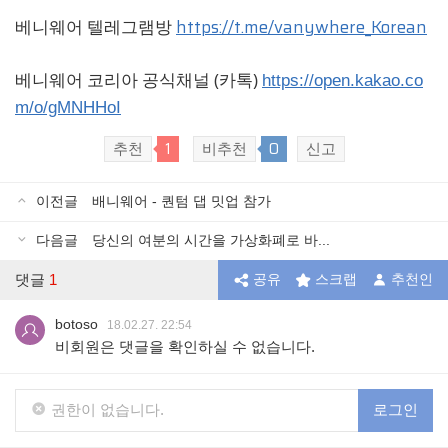
베니웨어 텔레그램방
https://t.me/vanywhere_Korean
베니웨어 코리아 공식채널 (카톡)
https://open.kakao.co
m/o/gMNHHoI
1
0
추천
비추천
신고
이전글
배니웨어 - 퀀텀 댑 밋업 참가
다음글
당신의 여분의 시간을 가상화폐로 바...
댓글
1
공유
스크랩
추천인
botoso
18.02.27. 22:54
비회원은 댓글을 확인하실 수 없습니다.
권한이 없습니다.
로그인