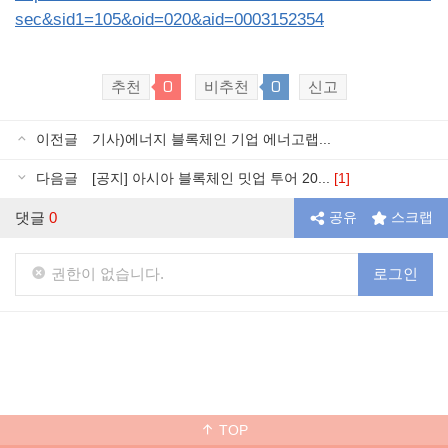
sec&sid1=105&oid=020&aid=0003152354
0
0
추천
비추천
신고
이전글
기사)에너지 블록체인 기업 에너고랩...
다음글
[공지] 아시아 블록체인 밋업 투어 20...
[1]
댓글
0
공유
스크랩
권한이 없습니다.
로그인
TOP