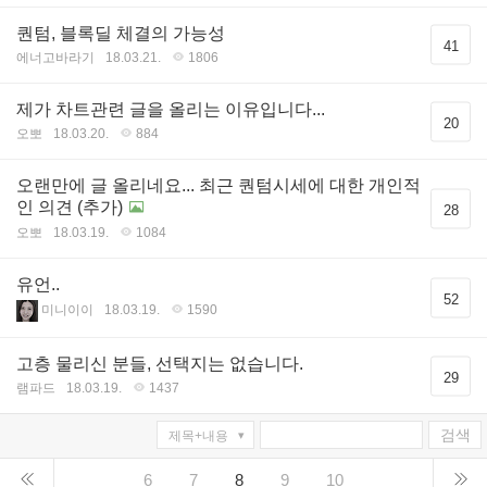
퀀텀, 블록딜 체결의 가능성
41
에너고바라기
18.03.21.
1806
제가 차트관련 글을 올리는 이유입니다...
20
오뽀
18.03.20.
884
오랜만에 글 올리네요... 최근 퀀텀시세에 대한 개인적
인 의견 (추가)
28
오뽀
18.03.19.
1084
유언..
52
미니이이
18.03.19.
1590
고층 물리신 분들, 선택지는 없습니다.
29
램파드
18.03.19.
1437
검색
6
7
8
9
10