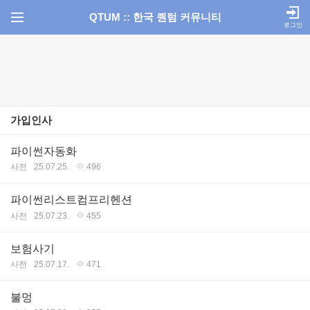
QTUM :: 한국 퀀텀 커뮤니티
로그인
가입인사
파이썬자동화
사전
25.07.25.
496
파이썬리스트컴프리헨션
사전
25.07.23.
455
보험사기
사전
25.07.17.
471
불멍