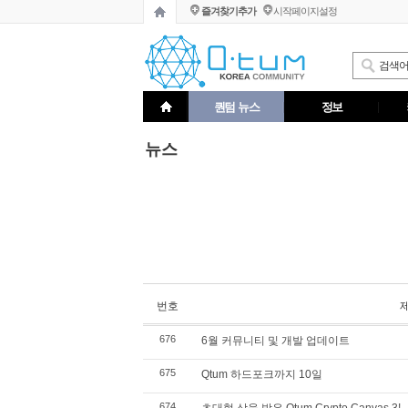
즐겨찾기추가
시작페이지설정
퀀텀 뉴스
정보
뉴스
번호
676
6월 커뮤니티 및 개발 업데이트
675
Qtum 하드포크까지 10일
674