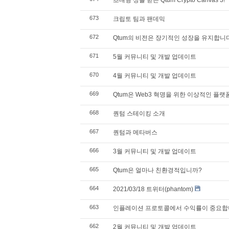
초대형 상을 받은 Qtum Crypto Canvas 3!
673
크립토 팀과 팬데믹
672
Qtum의 비전은 장기적인 성장을 유지합니다
671
5월 커뮤니티 및 개발 업데이트
670
4월 커뮤니티 및 개발 업데이트
669
Qtum은 Web3 혁명을 위한 이상적인 플
668
퀀텀 스테이킹 소개
667
퀀텀과 메타버스
666
3월 커뮤니티 및 개발 업데이트
665
Qtum은 얼마나 친환경적입니까?
664
2021/03/18 트위터(phantom)
663
인플레이션 프로토콜에서 수익률이 중요합
662
2월 커뮤니티 및 개발 업데이트