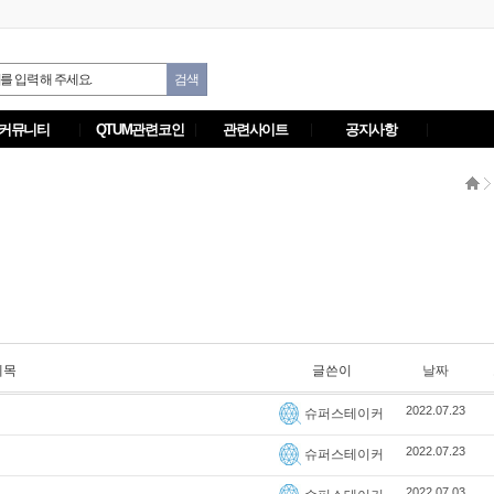
커뮤니티
QTUM관련코인
관련사이트
공지사항
제목
글쓴이
날짜
2022.07.23
슈퍼스테이커
2022.07.23
슈퍼스테이커
2022.07.03