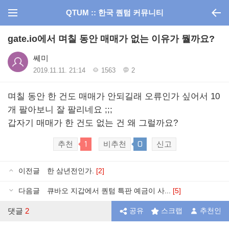
QTUM :: 한국 퀀텀 커뮤니티
gate.io에서 며칠 동안 매매가 없는 이유가 뭘까요?
쎄미
2019.11.11. 21:14
1563
2
며칠 동안 한 건도 매매가 안되길래 오류인가 싶어서 10
개 팔아보니 잘 팔리네요 ;;;
갑자기 매매가 한 건도 없는 건 왜 그럴까요?
1
0
추천
비추천
신고
이전글
한 삼년전인가.
[2]
다음글
큐바오 지갑에서 퀀텀 특판 예금이 사...
[5]
댓글
2
공유
스크랩
추천인