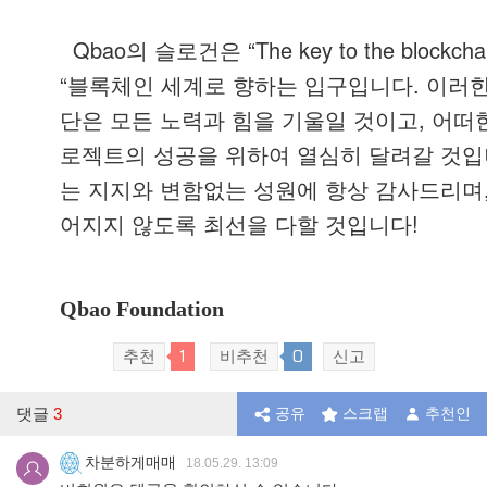
Qbao
“The key to the blockch
의
슬로건은
“
.
블록체인
세계로
향하는
입구입니다
이러
,
단은
모든
노력과
힘을
기울일
것이고
어떠
로젝트의
성공을
위하여
열심히
달려갈
것입
는
지지와
변함없는
성원에
항상
감사드리며
!
어지지
않도록
최선을
다할
것입니다
Qbao Foundation
1
0
추천
비추천
신고
댓글
3
공유
스크랩
추천인
차분하게매매
18.05.29. 13:09