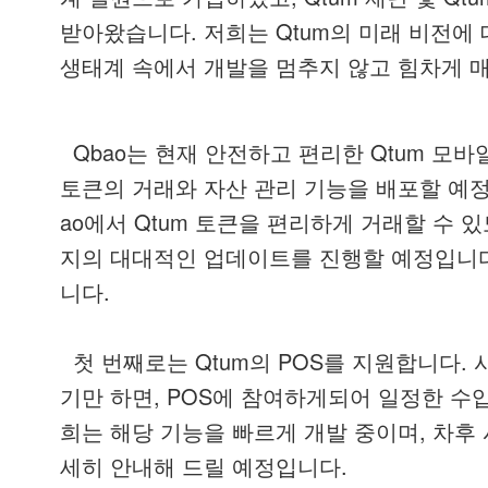
.
Qtum
받아왔습니다
저희는
의
미래
비전에
생태계
속에서
개발을
멈추지
않고
힘차게
Qbao
Qtum
는
현재
안전하고
편리한
모바
토큰의
거래와
자산
관리
기능을
배포할
예
ao
Qtum
에서
토큰을
편리하게
거래할
수
있
지의
대대적인
업데이트를
진행할
예정입니
.
니다
Qtum
POS
.
첫
번째로는
의
를
지원합니다
, POS
기만
하면
에
참여하게되어
일정한
수
,
희는
해당
기능을
빠르게
개발
중이며
차후
.
세히
안내해
드릴
예정입니다