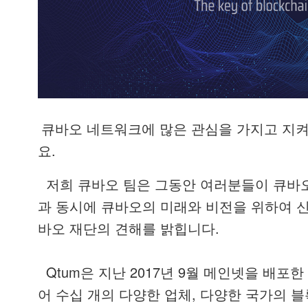
큐바오
네트워크에
많은
관심을
가지고
지
.
요
저희
큐바오
팀은
그동안
여러분들이
큐바
과
동시에
큐바오의
미래와
비전을
위하여
.
바오
재단의
견해를
밝힙니다
Qtum
2017
9
은
지난
년
월
메인넷을
배포한
,
어
수십
개의
다양한
업체
다양한
국가의
블