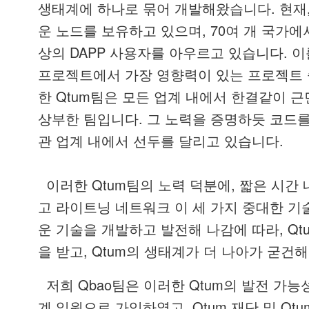
.
생태계에
하나로
묶어
개발해왔습니다
현재
, 70
운
노드를
보유하고
있으며
여
개
국가에
DAPP
.
상의
사용자를
아우르고
있습니다
이
프로젝트에서
가장
영향력이
있는
프로젝트
Qtum
한
팀은
모든
업계
내에서
한결같이
근
.
상부한
팀입니다
그
노력을
증명하듯
코드
.
관
업계
내에서
선두를
달리고
있습니다
Qtum
,
이러한
팀의
노력
덕분에
짧은
시간
고
라이트닝
네트워크
이
세
가지
중대한
기
, Qt
운
기술을
개발하고
발전해
나감에
따라
, Qtum
을
받고
의
생태계가
더
나아가
굳건해
Qbao
Qtum
저희
팀은
이러한
의
발전
가능
, Qtum
Qtu
계
일원으로
가입하였고
재단
및