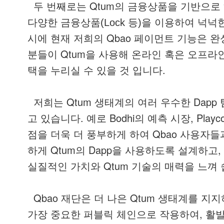
Qtum
두
번째로는
의
금융상품을
기반으로
다양한
금융상품
(Lock 등)
을
이용하여
넉넉
Qbao
시에
현재
저희의
페이먼트
기능은
완
Qtum
분들이
을
사용해
온라인
혹은
오프라
.
택을
누리실
수
있을
것
입니다
Qtum
Dapp
저희는
생태계의
여러
우수한
.
Bodhi
, Playc
고
있습니다
예로
의
예측
시장
Qbao
점을
더욱
더
풍부하게
하여
사용자들
Qtum
Dapp
,
하게
의
을
사용하도록
설계하고
Qtum
실질적인
가치와
기술의
매력을
느껴
Qbao
Qtum
재단은
더
나은
생태계를
지지
,
가장
중요한
퍼블릭
체인으로
작용하여
활