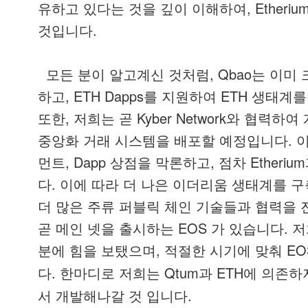
, Etheriu
유하고
있다는
것을
깊이
이해하여
.
것입니다
, Qbao
모든
분이
알고계신
것처럼
는
이미
, ETH Dapps
ETH
하고
를
지원하여
생태계를
,
Kyber Network
또한
저희는
곧
와
협력하여
.
중앙화
거래
시스템을
배포할
예정입니다
, Dapp
,
Etherium
먼트
상점을
막론하고
점차
.
다
이에
따라
더
나은
이더리움
생태계를
구
더
많은
주류
퍼블릭
체인
기술들과
협력을
EOS
.
곧
메인
넷을
출시하는
가
있습니다
저
,
EO
분에
힘을
보탰으며
적절한
시기에
맞춰
.
한마디로 저희는 Qtum과 ETH에 의존하
다
서 개발해나갈 것 입니다.