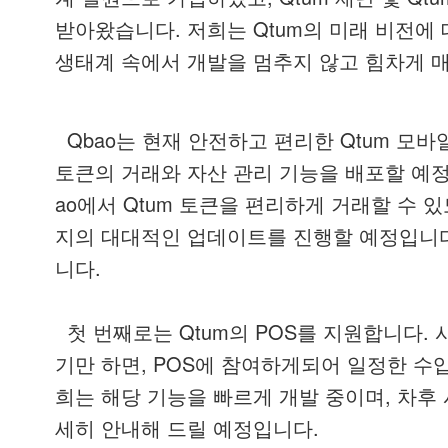
.
Qtum
받아왔습니다
저희는
의
미래
비전에
생태계
속에서
개발을
멈추지
않고
힘차게
Qbao
Qtum
는
현재
안전하고
편리한
모바
토큰의
거래와
자산
관리
기능을
배포할
예
ao
Qtum
에서
토큰을
편리하게
거래할
수
있
지의
대대적인
업데이트를
진행할
예정입니
.
니다
Qtum
POS
.
첫
번째로는
의
를
지원합니다
, POS
기만
하면
에
참여하게되어
일정한
수
,
희는
해당
기능을
빠르게
개발
중이며
차후
.
세히
안내해
드릴
예정입니다