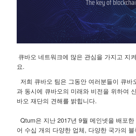
큐바오
네트워크에
많은
관심을
가지고
지
.
요
저희
큐바오
팀은
그동안
여러분들이
큐바
과
동시에
큐바오의
미래와
비전을
위하여
.
바오
재단의
견해를
밝힙니다
Qtum
2017
9
은
지난
년
월
메인넷을
배포한
,
어
수십
개의
다양한
업체
다양한
국가의
블