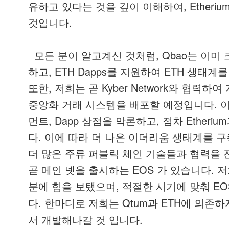
, Etheriu
유하고
있다는
것을
깊이
이해하여
.
것입니다
, Qbao
모든
분이
알고계신
것처럼
는
이미
, ETH Dapps
ETH
하고
를
지원하여
생태계를
,
Kyber Network
또한
저희는
곧
와
협력하여
.
중앙화
거래
시스템을
배포할
예정입니다
, Dapp
,
Etherium
먼트
상점을
막론하고
점차
.
다
이에
따라
더
나은
이더리움
생태계를
구
더
많은
주류
퍼블릭
체인
기술들과
협력을
EOS
.
곧
메인
넷을
출시하는
가
있습니다
저
,
EO
분에
힘을
보탰으며
적절한
시기에
맞춰
.
한마디로 저희는 Qtum과 ETH에 의존하
다
서 개발해나갈 것 입니다.