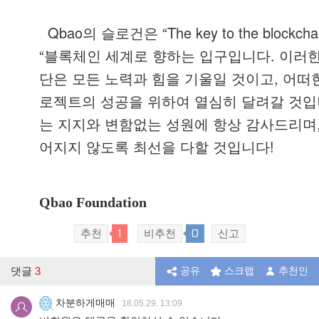
Qbao
“The key to the blockch
의
슬로건은
“
.
블록체인
세계로
향하는
입구입니다
이러
,
단은
모든
노력과
힘을
기울일
것이고
어떠
로젝트의
성공을
위하여
열심히
달려갈
것입
는
지지와
변함없는
성원에
항상
감사드리며
!
어지지
않도록
최선을
다할
것입니다
Qbao Foundation
1
0
추천
비추천
신고
댓글
3
공유
스크랩
추천인
차분하게매매
18.05.29. 13:09