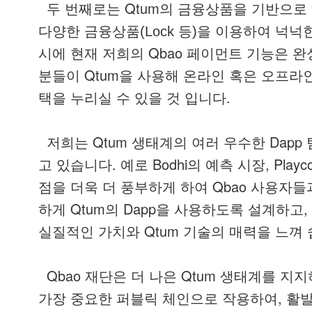
Qtum
두
번째로는
의
금융상품을
기반으로
다양한
금융상품
(Lock 등)
을
이용하여
넉넉
Qbao
시에
현재
저희의
페이먼트
기능은
완
Qtum
분들이
을
사용해
온라인
혹은
오프라
.
택을
누리실
수
있을
것
입니다
Qtum
Dapp
저희는
생태계의
여러
우수한
.
Bodhi
, Playc
고
있습니다
예로
의
예측
시장
Qbao
점을
더욱
더
풍부하게
하여
사용자들
Qtum
Dapp
,
하게
의
을
사용하도록
설계하고
Qtum
실질적인
가치와
기술의
매력을
느껴
Qbao
Qtum
재단은
더
나은
생태계를
지지
,
가장
중요한
퍼블릭
체인으로
작용하여
활