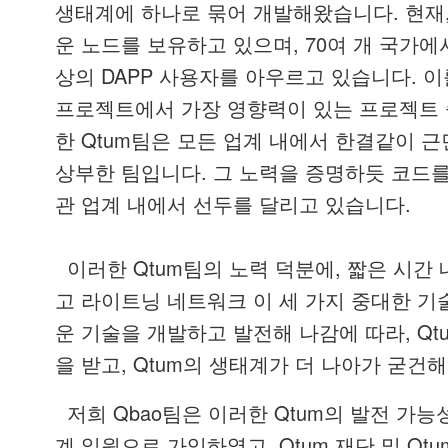
.
생태계에
하나로
묶어
개발해왔습니다
현재
, 70
운
노드를
보유하고
있으며
여
개
국가에
DAPP
.
상의
사용자를
아우르고
있습니다
이
프로젝트에서
가장
영향력이
있는
프로젝트
Qtum
한
팀은
모든
업계
내에서
한결같이
근
.
상부한
팀입니다
그
노력을
증명하듯
코드
.
관
업계
내에서
선두를
달리고
있습니다
Qtum
,
이러한
팀의
노력
덕분에
짧은
시간
고
라이트닝
네트워크
이
세
가지
중대한
기
, Qt
운
기술을
개발하고
발전해
나감에
따라
, Qtum
을
받고
의
생태계가
더
나아가
굳건해
Qbao
Qtum
저희
팀은
이러한
의
발전
가능
, Qtum
Qtu
계
일원으로
가입하였고
재단
및