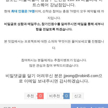
트스퀘어 강남점입니다.
현재
최대 인원은 70
명
이며,
선착순 참여는 총원 70명이 모두 예약될 때 까
지입니다.
비밀글로 성함과 메일주소, 참가인원수를 알려주시면 메일을 통해 세부사
항을 전달토록 하겠습니다.
본 밋업에서는 프로젝트에 대한 소개와 '무엇이든 물어보세요'를 진행합니
다.
참여하시는 분들에게는 추첨이벤트가 있습니다.
많은 관심과 참여 부탁드리겠습니다.
비밀댓글을 달기 어려우신 분은
jjeong@robin8.com
으
로 이메일 보내주시면 감사하겠습니다.
0
0
추천
비추천
신고