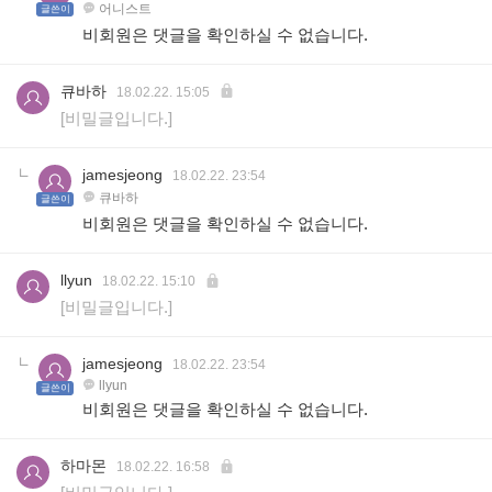
어니스트
글쓴이
비회원은 댓글을 확인하실 수 없습니다.
큐바하
18.02.22. 15:05
[비밀글입니다.]
jamesjeong
18.02.22. 23:54
큐바하
글쓴이
비회원은 댓글을 확인하실 수 없습니다.
llyun
18.02.22. 15:10
[비밀글입니다.]
jamesjeong
18.02.22. 23:54
llyun
글쓴이
비회원은 댓글을 확인하실 수 없습니다.
하마몬
18.02.22. 16:58