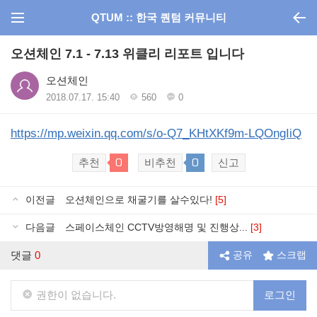
QTUM :: 한국 퀀텀 커뮤니티
오션체인 7.1 - 7.13 위클리 리포트 입니다
오션체인
2018.07.17. 15:40
560
0
https://mp.weixin.qq.com/s/o-Q7_KHtXKf9m-LQOngIiQ
0
0
추천
비추천
신고
이전글
오션체인으로 채굴기를 살수있다!
[5]
다음글
스페이스체인 CCTV방영해명 및 진행상...
[3]
댓글
0
공유
스크랩
권한이 없습니다.
로그인