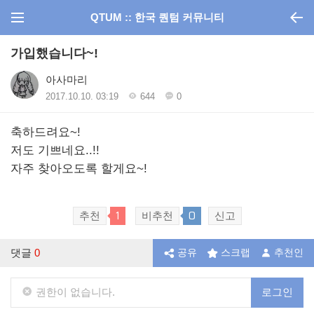
QTUM :: 한국 퀀텀 커뮤니티
가입했습니다~!
아사마리
2017.10.10. 03:19
644
0
축하드려요~!
저도 기쁘네요..!!
자주 찾아오도록 할게요~!
1
0
추천
비추천
신고
댓글
0
공유
스크랩
추천인
권한이 없습니다.
로그인