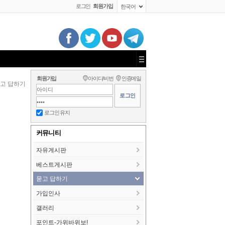
로그인
회원가입
한국어
회원가입
아이디/비번
인증메일
고 답하기
로그인 유지
커뮤니티
자유게시판
베스트게시판
묻고 답하기
가입인사
갤러리
포인트-가위바위보!