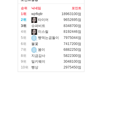
순위
닉네임
포인트
1위
wjrflqtlr
18963100점
2위
타이어
9652695점
3위
슈퍼비트
8348700점
4위
미스릴
8192446점
5위
빵먹는곰돌이
7975044점
6위
불꽃
7417200점
7위
봄이
6882250점
8위
지금감사
5822300점
9위
밀키웨이
3048100점
10위
빵상
2975450점