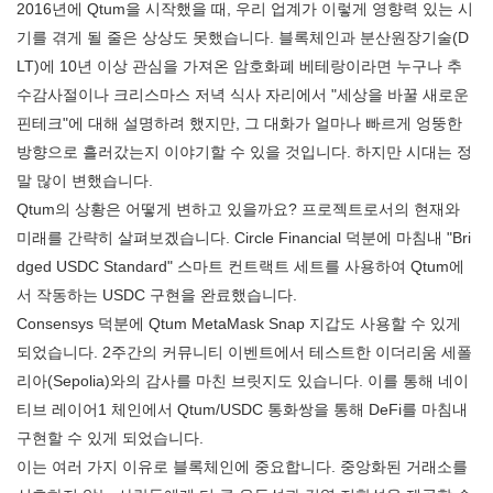
2016년에 Qtum을 시작했을 때, 우리 업계가 이렇게 영향력 있는 시
기를 겪게 될 줄은 상상도 못했습니다. 블록체인과 분산원장기술(D
LT)에 10년 이상 관심을 가져온 암호화폐 베테랑이라면 누구나 추
수감사절이나 크리스마스 저녁 식사 자리에서 "세상을 바꿀 새로운
핀테크"에 대해 설명하려 했지만, 그 대화가 얼마나 빠르게 엉뚱한
방향으로 흘러갔는지 이야기할 수 있을 것입니다. 하지만 시대는 정
말 많이 변했습니다.
Qtum의 상황은 어떻게 변하고 있을까요? 프로젝트로서의 현재와
미래를 간략히 살펴보겠습니다. Circle Financial 덕분에 마침내 "Bri
dged USDC Standard" 스마트 컨트랙트 세트를 사용하여 Qtum에
서 작동하는 USDC 구현을 완료했습니다.
Consensys 덕분에 Qtum MetaMask Snap 지갑도 사용할 수 있게
되었습니다. 2주간의 커뮤니티 이벤트에서 테스트한 이더리움 세폴
리아(Sepolia)와의 감사를 마친 브릿지도 있습니다. 이를 통해 네이
티브 레이어1 체인에서 Qtum/USDC 통화쌍을 통해 DeFi를 마침내
구현할 수 있게 되었습니다.
이는 여러 가지 이유로 블록체인에 중요합니다. 중앙화된 거래소를