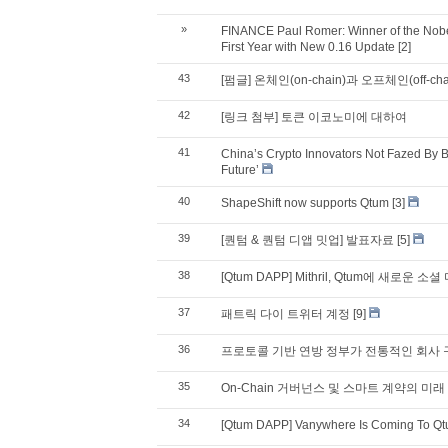
»
FINANCE Paul Romer: Winner of the Nobe
First Year with New 0.16 Update
[2]
43
[펌글] 온체인(on-chain)과 오프체인(off-cha
42
[링크 첨부] 토큰 이코노미에 대하여
41
China’s Crypto Innovators Not Fazed By B
Future’
40
ShapeShift now supports Qtum
[3]
39
[퀀텀 & 퀀텀 디앱 밋업] 발표자료
[5]
38
[Qtum DAPP] Mithril, Qtum에 새로
37
패트릭 다이 트위터 계정
[9]
36
프로토콜 기반 연방 정부가 전통적인 회사 구조를 
35
On-Chain 거버넌스 및 스마트 계약의 미래
34
[Qtum DAPP] Vanywhere Is Coming To Q