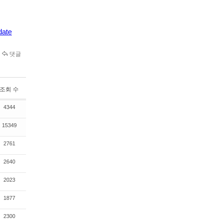
date
댓글
조회 수
4344
15349
2761
2640
2023
1877
2300