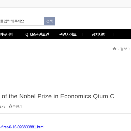
커뮤니티
QTUM관련코인
관련사이트
공지사항
정보
FINANCE Paul Romer: Winner of the Nobel Prize in Economics Qtum Celebrates First Year with New 0.16 Update
278
추천:1
-first-0-16-093800881.html