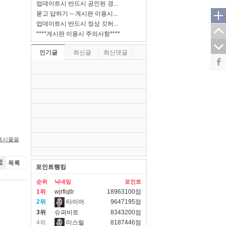
업데이트시 반드시 공인된 경...
묻고 답하기 -- 게시판 이용시...
업데이트시 반드시 정상 깃허...
****게시판 이용시 주의사항****
인기글
최신글
최신댓글
게시물을
목록
포인트랭킹
순위
닉네임
포인트
1위
wjrflqtlr
18963100점
2위
타이어
9647195점
3위
슈퍼비트
8343200점
4위
미스릴
8187446점