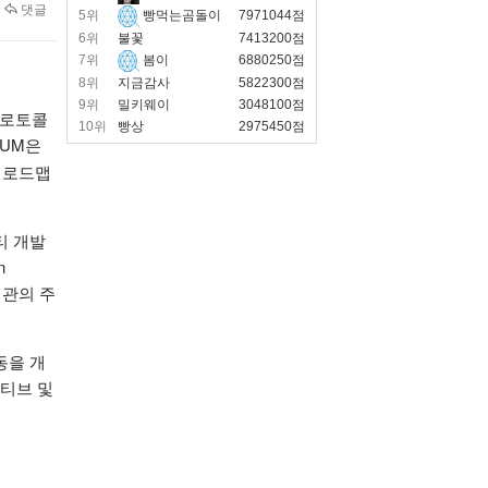
댓글
5위
빵먹는곰돌이
7971044점
6위
불꽃
7413200점
7위
봄이
6880250점
8위
지금감사
5822300점
9위
밀키웨이
3048100점
프로토콜
10위
빵상
2975450점
TUM은
 로드맵
티 개발
n
술 기관의 주
동을 개
티브 및