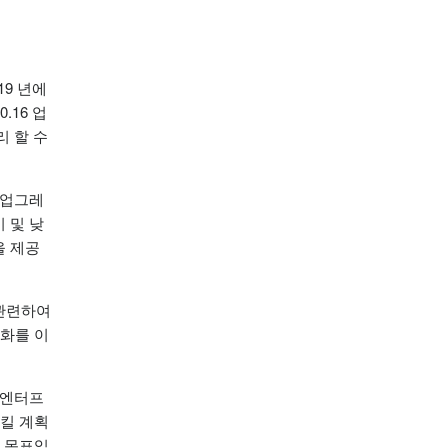
19 년에
.16 업
 수 ​​
 업그레
 및 낮
을 제공
 관련하여
조화를 이
는 엔터프
시킬 계획
 목표입