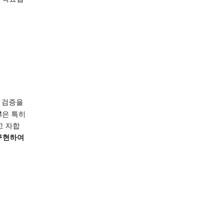
고 검증을
M은 특히
고 자합
 구현하여