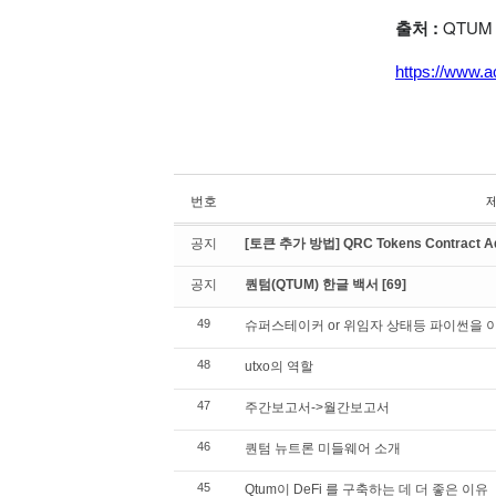
출처 :
QTUM
https://www.
번호
공지
[토큰 추가 방법] QRC Tokens Contract Ad
공지
퀀텀(QTUM) 한글 백서
[69]
49
슈퍼스테이커 or 위임자 상태등 파이썬을
48
utxo의 역할
47
주간보고서->월간보고서
46
퀀텀 뉴트론 미들웨어 소개
45
Qtum이 DeFi 를 구축하는 데 더 좋은 이유