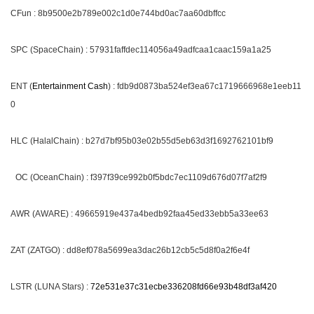
CFun : 8b9500e2b789e002c1d0e744bd0ac7aa60dbffcc
SPC (SpaceChain) : 57931faffdec114056a49adfcaa1caac159a1a25
ENT (
Entertainment Cash
) : fdb9d0873ba524ef3ea67c1719666968e1eeb11
0
HLC (HalalChain) : b27d7bf95b03e02b55d5eb63d3f1692762101bf9
OC (OceanChain) : f397f39ce992b0f5bdc7ec1109d676d07f7af2f9
AWR (AWARE) : 49665919e437a4bedb92faa45ed33ebb5a33ee63
ZAT (ZATGO) : dd8ef078a5699ea3dac26b12cb5c5d8f0a2f6e4f
LSTR (LUNA Stars) :
72e531e37c31ecbe336208fd66e93b48df3af420