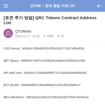
QTUM :: 한국 퀀텀 커뮤니티
[토큰 추가 방법] QRC Tokens Contract Address
List
QTUMinfo
2018.02.17. 15:56
4369
14
VUE (Vevue) : 9d3d4cc1986d81f9109f2b091b7732e7d9bcf63b
QBT (Qbao) : 09800417b097c61b9fd26b3ddde4238304a110d5
INK (InkChain) : fe59cbc1704e89a698571413a81f0de9d8f00c69
BOT (Bodhi) : 6b8bf98ff497c064e8f0bde13e0c4f5ed5bf8ce7
MED (Medibloc) : 2f65a0af11d50d2d15962db39d7f7b0619ed55ae