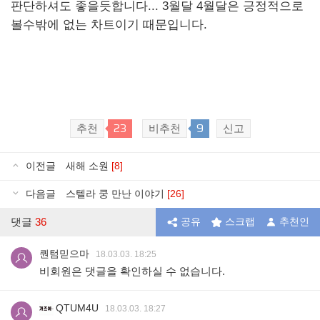
판단하셔도 좋을듯합니다... 3월달 4월달은 긍정적으로
볼수밖에 없는 차트이기 때문입니다.
23
9
추천
비추천
신고
이전글
새해 소원
[8]
다음글
스텔라 쿵 만난 이야기
[26]
댓글
36
공유
스크랩
추천인
퀀텀믿으마
18.03.03. 18:25
비회원은 댓글을 확인하실 수 없습니다.
QTUM4U
18.03.03. 18:27