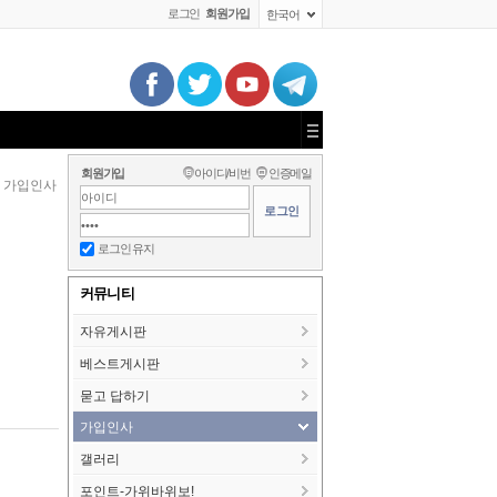
로그인
회원가입
한국어
회원가입
아이디/비번
인증메일
가입인사
로그인 유지
커뮤니티
자유게시판
베스트게시판
묻고 답하기
가입인사
갤러리
포인트-가위바위보!