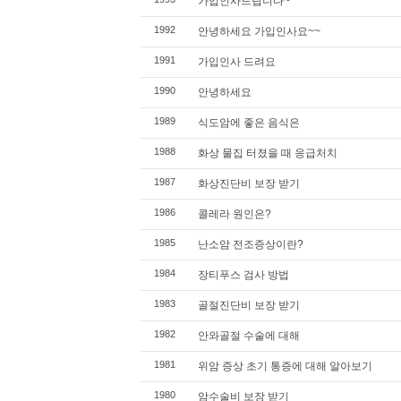
가입인사드립니다~
1992
안녕하세요 가입인사요~~
1991
가입인사 드려요
1990
안녕하세요
1989
식도암에 좋은 음식은
1988
화상 물집 터졌을 때 응급처치
1987
화상진단비 보장 받기
1986
콜레라 원인은?
1985
난소암 전조증상이란?
1984
장티푸스 검사 방법
1983
골절진단비 보장 받기
1982
안와골절 수술에 대해
1981
위암 증상 초기 통증에 대해 알아보기
1980
암수술비 보장 받기