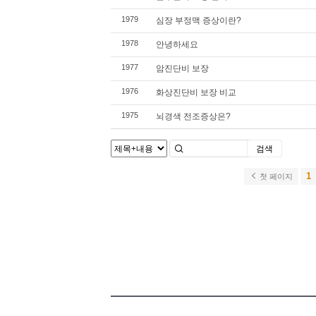
1979
심장 부정맥 증상이란?
1978
안녕하세요
1977
암진단비 보장
1976
화상진단비 보장 비교
1975
뇌경색 전조증상은?
검색
1
첫 페이지