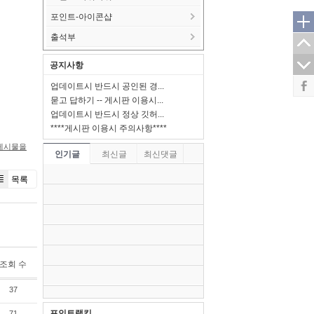
포인트-아이콘샵
출석부
공지사항
업데이트시 반드시 공인된 경...
묻고 답하기 -- 게시판 이용시...
업데이트시 반드시 정상 깃허...
****게시판 이용시 주의사항****
게시물을
인기글
최신글
최신댓글
목록
조회 수
37
포인트랭킹
71