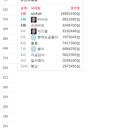
순위
닉네임
포인트
110
1위
wjrflqtlr
18963100점
310
2위
타이어
9652695점
3위
슈퍼비트
8348700점
265
4위
미스릴
8192446점
5위
빵먹는곰돌이
7975044점
686
6위
불꽃
7417200점
696
7위
봄이
6884250점
8위
지금감사
5822300점
753
9위
밀키웨이
3048100점
10위
빵상
2975450점
635
612
360
264
265
189
201