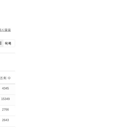
게시물을
목록
조회 수
4345
15349
2766
2643