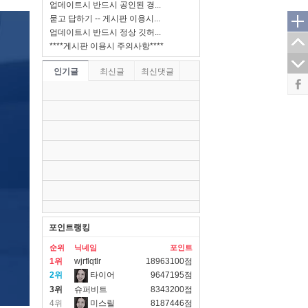
업데이트시 반드시 공인된 경...
묻고 답하기 -- 게시판 이용시...
업데이트시 반드시 정상 깃허...
****게시판 이용시 주의사항****
인기글
최신글
최신댓글
포인트랭킹
순위
닉네임
포인트
1위
wjrflqtlr
18963100점
2위
타이어
9647195점
3위
슈퍼비트
8343200점
4위
미스릴
8187446점