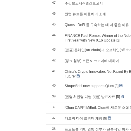
47
주간보고서->월간보고서
46
퀀텀 뉴트론 미들웨어 소개
45
Qtum이 DeFi 를 구축하는 데 더 좋은 이유
44
FINANCE Paul Romer: Winner of the Nobe
First Year with New 0.16 Update
[2]
43
[펌글] 온체인(on-chain)과 오프체인(off-cha
42
[링크 첨부] 토큰 이코노미에 대하여
41
China’s Crypto Innovators Not Fazed By B
Future’
40
ShapeShift now supports Qtum
[3]
39
[퀀텀 & 퀀텀 디앱 밋업] 발표자료
[5]
»
[Qtum DAPP] Mithril, Qtum에 새로
37
패트릭 다이 트위터 계정
[9]
36
프로토콜 기반 연방 정부가 전통적인 회사 구조를 