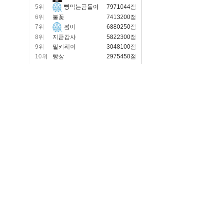
5위
빵먹는곰돌이
7971044점
6위
불꽃
7413200점
7위
봄이
6880250점
8위
지금감사
5822300점
9위
밀키웨이
3048100점
10위
빵상
2975450점