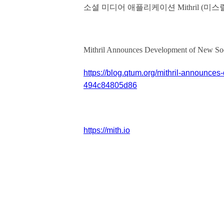
소셜
미디어
애플리케이션
Mithril (미스
Mithril Announces Development of New Soc
https://blog.qtum.org/mithril-announce
494c84805d86
https://mith.io