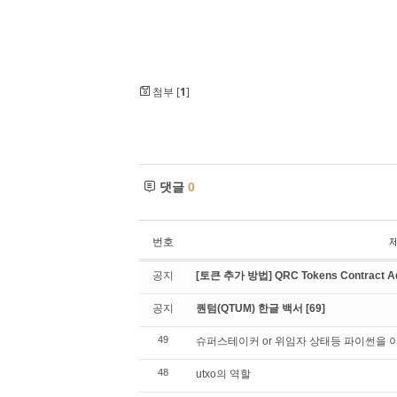
첨부 [
1
]
댓글
0
번호
공지
[토큰 추가 방법] QRC Tokens Contract Ad
공지
퀀텀(QTUM) 한글 백서
[69]
49
슈퍼스테이커 or 위임자 상태등 파이썬을
48
utxo의 역할