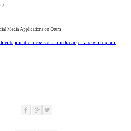
릴)
ial Media Applications on Qtum
s-development-of-new-social-media-applications-on-qtum-