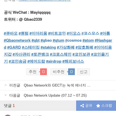
공식 WeChat : Mayiqqqqq
트위터 : @ Qbao2339
#큐바오
#퀀텀
#이더리움
#비트코
인
#이오스
#
코스모스
#아톰
#Qbaonetwork
#qbt
#q
bao
#qtum
#
cosmos
#atom
#Hashgar
d
#GARD
#스테이킹
#staking
#가상화폐
#암호화폐
#이더리움
지갑
#자산관리
#토큰뱅크
#크로스체인
#코인보관
#코인옮기
기
#코인송금
#에어드랍
#airdrop
#해피보너스
0
0
추천
비추천
신고
이전글
Qbao Network와 GECT는 녹색 에너지 ...
다음글
Qbao Network Update (07.12 ~ 07.25)
댓글
1
공유
스크랩