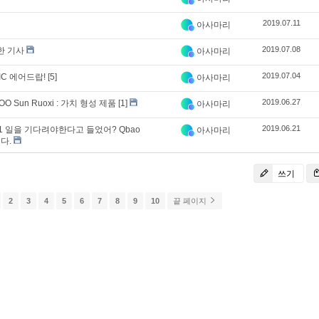
2019.07.11
아사마리
2019.07.08
한 기사
아사마리
2019.07.04
IC 에어드랍!
[5]
아사마리
2019.06.27
 COO Sun Ruoxi : 가치 형성 제품
[1]
아사마리
2019.06.21
21 일을 기다려야한다고 들었어? Qbao
아사마리
다.
쓰기
2
3
4
5
6
7
8
9
10
끝 페이지