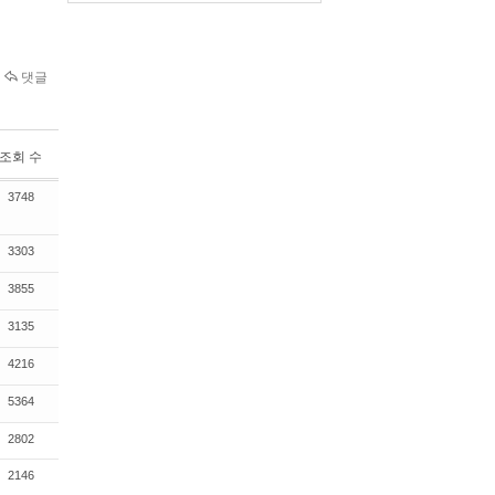
댓글
조회 수
3748
3303
3855
3135
4216
5364
2802
2146