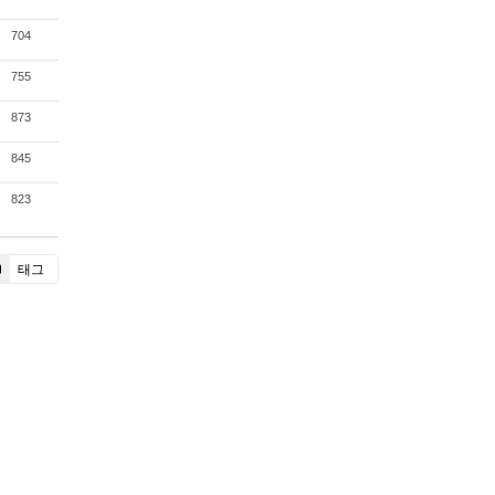
704
755
873
845
823
태그