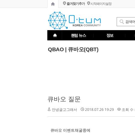
즐겨찾기추가
시작페이지설정
퀀텀 뉴스
정보
QBAO | 큐바오(QBT)
큐바오 질문
2018.07.26 19:29
조회 수 :
안녕글고그래서
큐바오 이벤트채굴중에