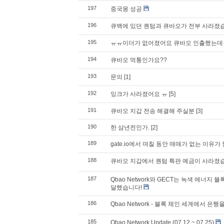
197
중국몽 성공
196
큐백에 있던 퀀텀과 큐바오가 전부 사라졌
195
ㅠㅠ이더가 없어졌어요 큐바오 인출했는데
194
큐바오 먹통인가요??
193
문의
[1]
192
잉크가 사라졌어요 ㅠ
[5]
191
큐바오 지갑 전송 해결해 주실분
[3]
190
한 삼년전인가.
[2]
189
gate.io에서 며칠 동안 매매가 없는 이유가
188
큐바오 지갑에서 퀀텀 특판 예금이 사라졌
187
Qbao Network와 GECT는 녹색 에너지
달했습니다!
186
Qbao Network - 블록 체인 세계에서 은
185
Qbao Network Update (07.12 ~ 07.25)