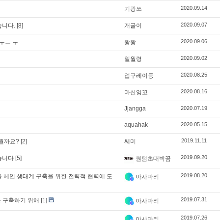
2020.09.14
기광쓰
2020.09.07
습니다.
[8]
개굴이
2020.09.06
ㅜㅡ ㅜ
퐝퐝
2020.09.02
일월령
2020.08.25
업구레이등
2020.08.16
마산잉꼬
Jjangga
2020.07.19
aquahak
2020.05.15
2019.11.11
 뭘까요?
[2]
쎄미
2019.09.20
습니다
[5]
퀀텀초대박꿈
2019.08.20
 블록 체인 생태계 구축을 위한 전략적 협력에 도
아사마리
2019.07.31
행을 구축하기 위해
[1]
아사마리
2019.07.26
아사마리