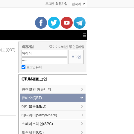
로그인
회원가입
한국어
회원가입
아이디/비번
인증메일
오(QBT)
로그인 유지
QTUM관련코인
관련코인 커뮤니티
큐바오(QBT)
메디블록(MED)
베니웨어(VanyWhere)
스페이스체인(SPC)
오션체인(OC)