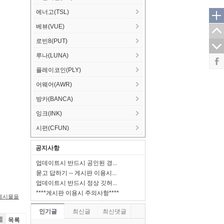
에너고(TSL)
베뷰(VUE)
로빈8(PUT)
루나(LUNA)
플레이코인(PLY)
어웨어(AWR)
방카(BANCA)
잉크(INK)
시펀(CFUN)
공지사항
업데이트시 반드시 공인된 경...
묻고 답하기 -- 게시판 이용시...
업데이트시 반드시 정상 깃허...
****게시판 이용시 주의사항****
게시물을
인기글
최신글
최신댓글
목록