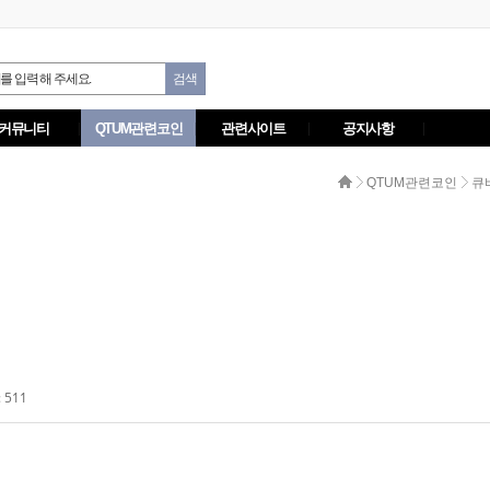
커뮤니티
QTUM관련코인
관련사이트
공지사항
QTUM관련코인
큐바
 511