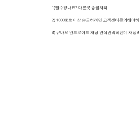
1)뺄수없나요? 다른곳 송금처리.
2) 1000퀸텀이상 송금하려면 고객센터문의해야
3) 큐바오 안드로이드 채팅 인식안먹히던데 채