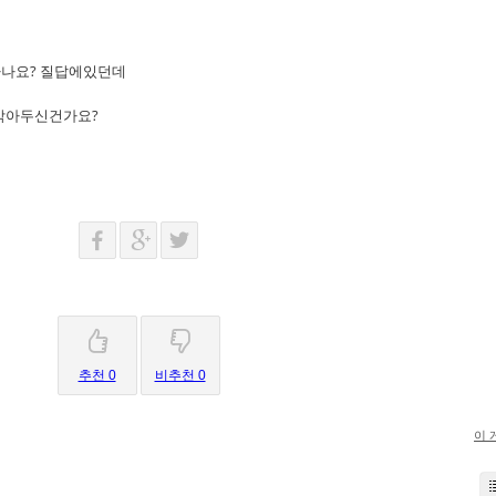
하나요? 질답에있던데
팅막아두신건가요?
추천 0
비추천 0
이 