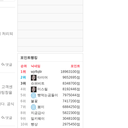
게 처리되
포인트랭킹
댓글
순위
닉네임
포인트
1위
wjrflqtlr
18963100점
2위
타이어
9652695점
3위
슈퍼비트
8348700점
 고객센
4위
미스릴
8192446점
채팅창을
5위
빵먹는곰돌이
7975044점
6위
불꽃
7417200점
다. 공식
7위
봄이
6884250점
8위
지금감사
5822300점
댓글
9위
밀키웨이
3048100점
10위
빵상
2975450점