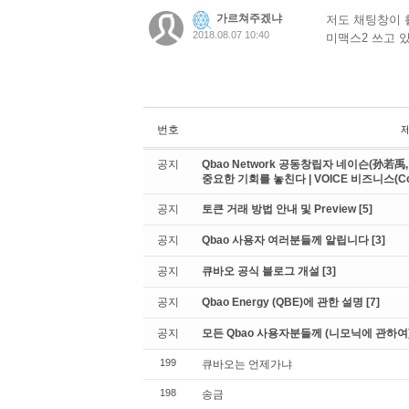
가르쳐주겠냐
저도 채팅창이 
2018.08.07 10:40
미맥스2 쓰고 
번호
공지
Qbao Network 공동창립자 네이슨(孙若禹, 
중요한 기회를 놓친다 | VOICE 비즈니스(Coi
공지
토큰 거래 방법 안내 및 Preview
[5]
공지
Qbao 사용자 여러분들께 알립니다
[3]
공지
큐바오 공식 블로그 개설
[3]
공지
Qbao Energy (QBE)에 관한 설명
[7]
공지
모든 Qbao 사용자분들께 (니모닉에 관하여
199
큐바오는 언제가냐
198
송금